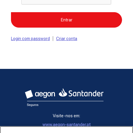
Entrar
|
Login com password
Criar conta
Visite-nos em:
www.aegon-santander.pt